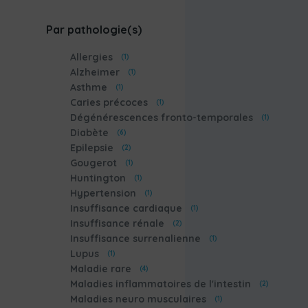
Par pathologie(s)
Allergies
(1)
Alzheimer
(1)
Asthme
(1)
Caries précoces
(1)
Dégénérescences fronto-temporales
(1)
Diabète
(6)
Epilepsie
(2)
Gougerot
(1)
Huntington
(1)
Hypertension
(1)
Insuffisance cardiaque
(1)
Insuffisance rénale
(2)
Insuffisance surrenalienne
(1)
Lupus
(1)
Maladie rare
(4)
Maladies inflammatoires de l'intestin
(2)
Maladies neuro musculaires
(1)