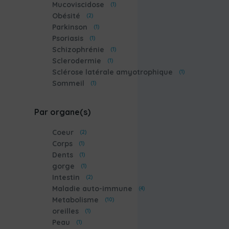
Mucoviscidose
(1)
Obésité
(2)
Parkinson
(1)
Psoriasis
(1)
Schizophrénie
(1)
Sclerodermie
(1)
Sclérose latérale amyotrophique
(1)
Sommeil
(1)
Par organe(s)
Coeur
(2)
Corps
(1)
Dents
(1)
gorge
(1)
Intestin
(2)
Maladie auto-immune
(4)
Metabolisme
(10)
oreilles
(1)
Peau
(1)