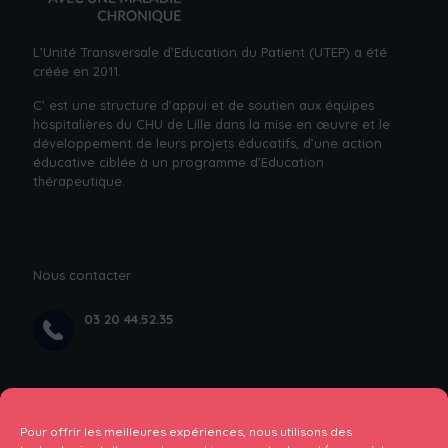
L’Unité Transversale d’Education du Patient (UTEP) a été
créée en 2011.
C’ est une structure d’appui et de soutien aux équipes
hospitalières du CHU de Lille dans la mise en œuvre et le
développement de leurs projets éducatifs, d’une action
éducative ciblée à un
programme d’Education
thérapeutique.
Nous contacter
03 20 44.52.35
rez de chaussée du bâtiment Paul BOULANGER ,
Rue Professeur Jules Leclerc, 59000 Lille, près
Pour offrir les meilleures expériences, nous utilisons des
de l’hopital Calmette