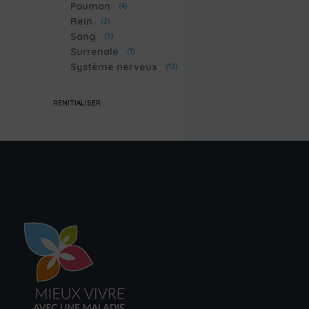
Poumon
(4)
Rein
(2)
Sang
(3)
Surrenale
(1)
Système nerveux
(12)
RENITIALISER