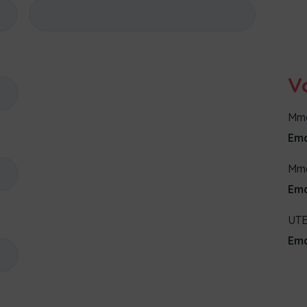
V
Mme
Ema
Mme
Ema
UT
Ema