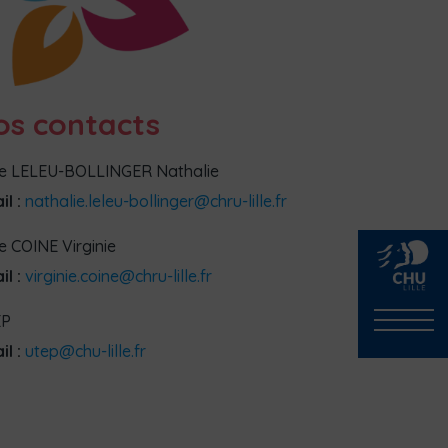
os contacts
 LELEU-BOLLINGER Nathalie
il :
nathalie.leleu-bollinger@chru-lille.fr
 COINE Virginie
il :
virginie.coine@chru-lille.fr
EP
il :
utep@chu-lille.fr