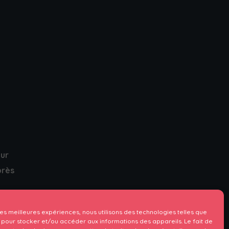
ur
près
 les meilleures expériences, nous utilisons des technologies telles que
 pour stocker et/ou accéder aux informations des appareils. Le fait de