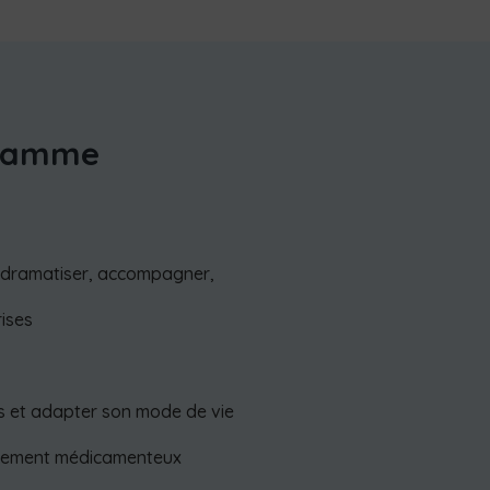
gramme
dédramatiser, accompagner,
rises
s et adapter son mode de vie
aitement médicamenteux