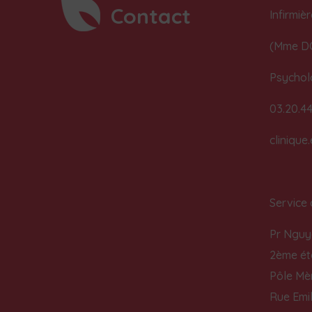
Contact
Infirmièr
(Mme DO
Psychol
03.20.44
clinique.
Service 
Pr Nguye
2ème ét
Pôle Mè
Rue Emi