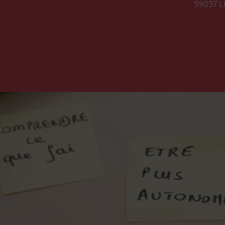
59037 L