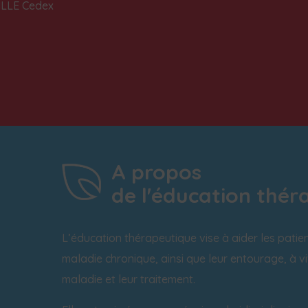
ILLE Cedex
A propos
de l'éducation thér
L’éducation thérapeutique vise à aider les patie
maladie chronique, ainsi que leur entourage, à v
maladie et leur traitement.