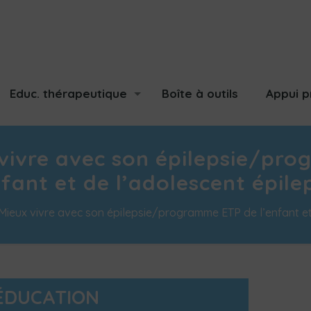
Educ. thérapeutique
Boîte à outils
Appui p
vivre avec son épilepsie/pr
nfant et de l’adolescent épile
Mieux vivre avec son épilepsie/programme ETP de l’enfant et
ÉDUCATION