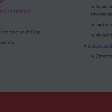
âge.
Conduite 
ule en 4 phases :
favorisant
Les trai
f en fonction de l’âge :
Vie quoti
 ateliers
A partir de 1
e
Entrer da