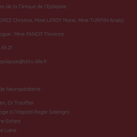
es de la Clinique de l’Epilepsie :
REZ Christine, Mme LEROY Marie, Mme TURPIIN Anaîs)
ogue : Mme PANDIT Florence
.43.21
epilepsie@chru-lille.fr
de Neuropédiatrie :
n, Dr Trauffler
age à l’Hôpital Roger Salengro
re-Enfant
le Laine