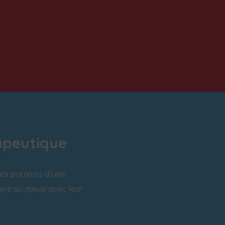
apeutique
nts porteurs d’une
ivre au mieux avec leur