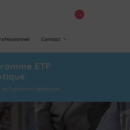
rofessionnel
Contact
ogramme ETP
ptique
 de l’adolescent épileptique