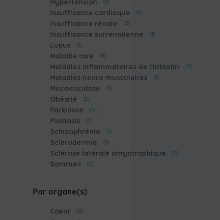
Hypertension
(1)
Insuffisance cardiaque
(1)
Insuffisance rénale
(2)
Insuffisance surrenalienne
(1)
Lupus
(1)
Maladie rare
(4)
Maladies inflammatoires de l'intestin
(2)
Maladies neuro musculaires
(1)
Mucoviscidose
(1)
Obésité
(2)
Parkinson
(1)
Psoriasis
(1)
Schizophrénie
(1)
Sclerodermie
(1)
Sclérose latérale amyotrophique
(1)
Sommeil
(1)
Par organe(s)
Coeur
(2)