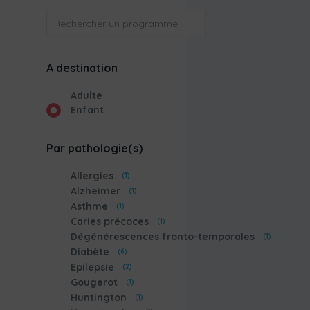
OK
A destination
Adulte
Enfant
Par pathologie(s)
Allergies
(1)
Alzheimer
(1)
Asthme
(1)
Caries précoces
(1)
Dégénérescences fronto-temporales
(1)
Diabète
(6)
Epilepsie
(2)
Gougerot
(1)
Huntington
(1)