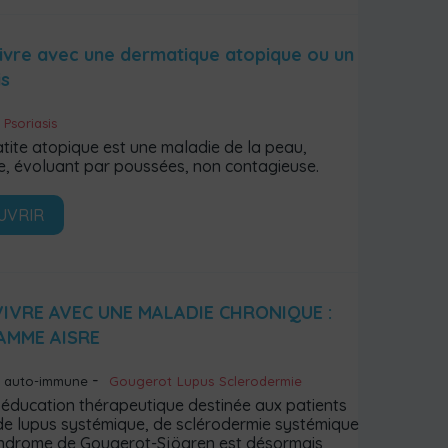
ivre avec une dermatique atopique ou un
is
Psoriasis
tite atopique est une maladie de la peau,
e, évoluant par poussées, non contagieuse.
UVRIR
VIVRE AVEC UNE MALADIE CHRONIQUE :
AMME AISRE
e auto-immune
Gougerot
Lupus
Sclerodermie
d’éducation thérapeutique destinée aux patients
 de lupus systémique, de sclérodermie systémique
ndrome de Gougerot-Sjögren est désormais