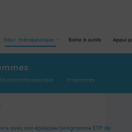
Educ. thérapeutique
Boîte à outils
Appui p
ammes
Education thérapeutique
Programmes
P
ivre avec son épilepsie/programme ETP de