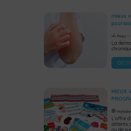
mieux v
psorias
Peau
La derma
chroniqu
DÉCO
MIEUX 
PROGR
Maladi
L’offre 
atteints
ou de sy