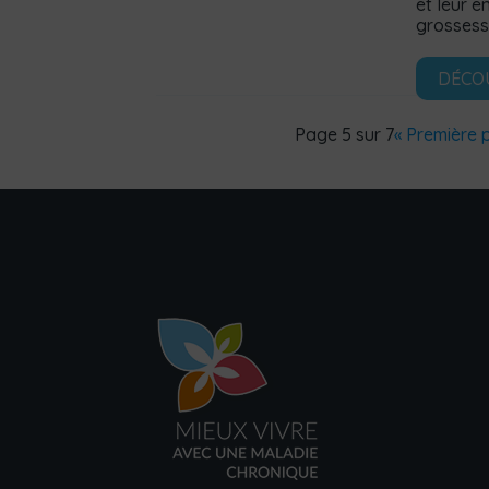
et leur e
grossess
DÉCO
Page 5 sur 7
« Première 