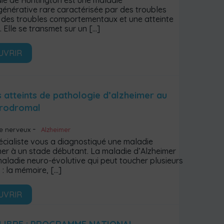
ie de Huntington est une maladie
énérative rare caractérisée par des troubles
 des troubles comportementaux et une atteinte
. Elle se transmet sur un
[…]
UVRIR
s atteints de pathologie d’alzheimer au
prodromal
e nerveux
Alzheimer
écialiste vous a diagnostiqué une maladie
mer à un stade débutant. La maladie d’Alzheimer
maladie neuro-évolutive qui peut toucher plusieurs
 : la mémoire,
[…]
UVRIR