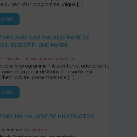
e au sein d’un programme unique
[…]
UVRIR
VIVRE AVEC UNE MALADIE RARE DE
REIL DIGESTIF- UNE MaRDi
Maladies inflammatoires de l'intestin
adresse le programme ? Aux enfants, adolescents
s parents, à partir de 8 ans et jusqu’à leur
chez l’adulte, présentant une
[…]
UVRIR
VIVRE MA MALADIE DE HUNTINGTON
e nerveux
Huntington