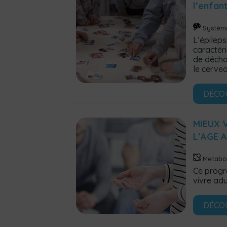
l’enfan
Systèm
L’épileps
caractéri
de décha
le cervea
DÉCO
MIEUX 
L’AGE 
Metabo
Ce progr
vivre ad
DÉCO