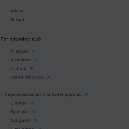
Adulte
Enfant
Par pathologie(s)
Allergies
(1)
Alzheimer
(1)
Asthme
(1)
Caries précoces
(1)
Dégénérescences fronto-temporales
(1)
Diabète
(6)
Epilepsie
(2)
Gougerot
(1)
(1)