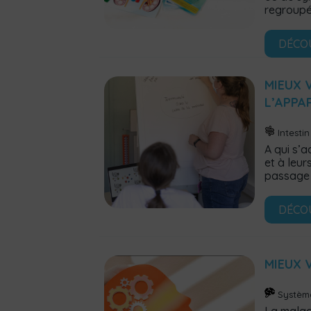
regroupé
DÉCO
MIEUX 
L’APPA
Intestin
A qui s’
et à leur
passage 
DÉCO
MIEUX 
Systèm