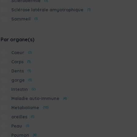
Sclerodermie
(1)
Sclérose latérale amyotrophique
(1)
Sommeil
(1)
Par organe(s)
Coeur
(2)
Corps
(1)
Dents
(1)
gorge
(1)
Intestin
(2)
Maladie auto-immune
(4)
Metabolisme
(10)
oreilles
(1)
Peau
(1)
Poumon
(4)