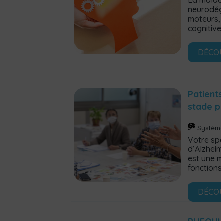
La malad
neurodég
moteurs,
cognitive
DÉCO
Patient
stade 
Systèm
Votre sp
d’Alzhei
est une 
fonctions
DÉCO