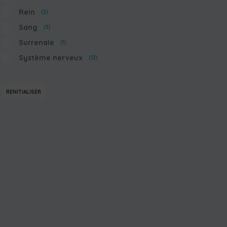
Rein
(2)
Sang
(3)
Surrenale
(1)
Système nerveux
(12)
RENITIALISER