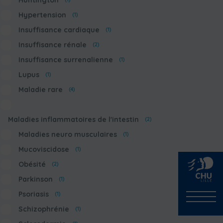
Huntington
Hypertension
(1)
Insuffisance cardiaque
(1)
Insuffisance rénale
(2)
Insuffisance surrenalienne
(1)
Lupus
(1)
Maladie rare
(4)
Maladies inflammatoires de l'intestin
(2)
Maladies neuro musculaires
(1)
Mucoviscidose
(1)
Obésité
(2)
Parkinson
(1)
Psoriasis
(1)
Schizophrénie
(1)