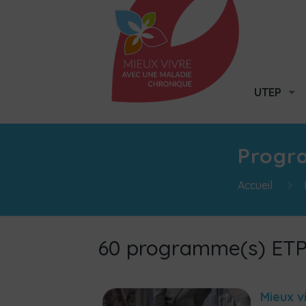
UTEP
Progr
Accueil
60 programme(s) ET
Mieux v