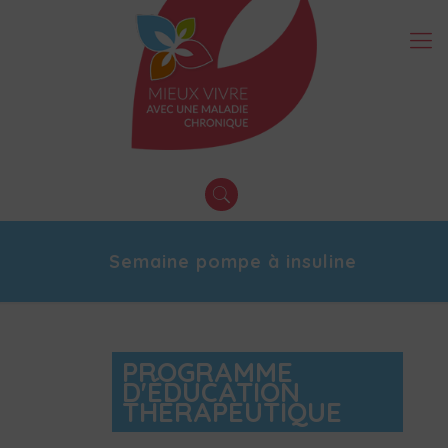
Semaine pompe à insuline
PROGRAMME
D'ÉDUCATION
THÉRAPEUTIQUE