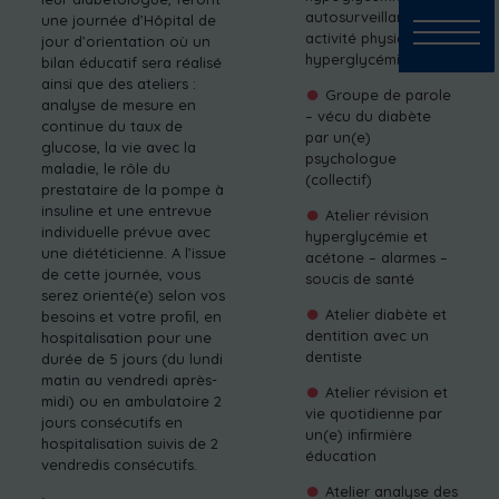
autosurveillance –
une journée d’Hôpital de
activité physique –
jour d’orientation où un
hyperglycémie
bilan éducatif sera réalisé
ainsi que des ateliers :
Groupe de parole
analyse de mesure en
– vécu du diabète
continue du taux de
par un(e)
glucose, la vie avec la
psychologue
maladie, le rôle du
(collectif)
prestataire de la pompe à
insuline et une entrevue
Atelier révision
individuelle prévue avec
hyperglycémie et
une diététicienne. A l’issue
acétone – alarmes –
de cette journée, vous
soucis de santé
serez orienté(e) selon vos
Atelier diabète et
besoins et votre proﬁl, en
dentition avec un
hospitalisation pour une
dentiste
durée de 5 jours (du lundi
matin au vendredi après-
Atelier révision et
midi) ou en ambulatoire 2
vie quotidienne par
jours consécutifs en
un(e) inﬁrmière
hospitalisation suivis de 2
éducation
vendredis consécutifs.
Atelier analyse des