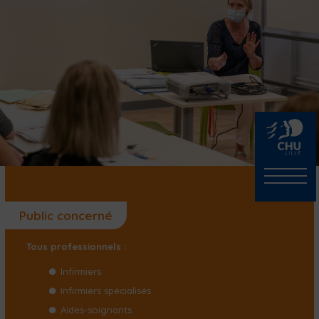
Public concerné
Tous professionnels :
Infirmiers
Infirmiers spécialisés
Aides-soignants