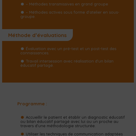
– Méthodes transmissives en grand groupe
– Méthodes actives sous forme d’atelier en sous-
groupe.
Méthode d’évaluations
Évaluation avec un pré-test et un post-test des
connaissances.
Travail intersession avec réalisation d’un bilan
éducatif partagé.
Programme :
Accueillir le patient et établir un diagnostic éducatif
ou bilan éducatif partagé avec lui ou un proche au
travers d’une méthodologie structurée.
Utiliser les techniques de communication adaptées