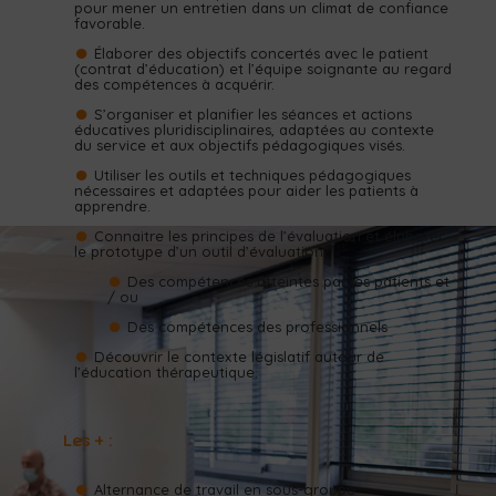
pour mener un entretien dans un climat de confiance
favorable.
Élaborer des objectifs concertés avec le patient
(contrat d’éducation) et l’équipe soignante au regard
des compétences à acquérir.
S’organiser et planifier les séances et actions
éducatives pluridisciplinaires, adaptées au contexte
du service et aux objectifs pédagogiques visés.
Utiliser les outils et techniques pédagogiques
nécessaires et adaptées pour aider les patients à
apprendre.
Connaitre les principes de l’évaluation et élaborer
le prototype d’un outil d’évaluation :
Des compétences atteintes par les patients et
/ ou
Des compétences des professionnels
Découvrir le contexte législatif autour de
l’éducation thérapeutique.
Les + :
Alternance de travail en sous-groupe