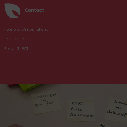
Contact
Pour plus d’information
:
03.20.44.59.62
Poste : 31 953