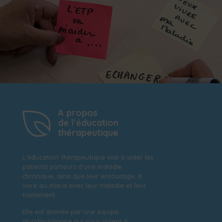
A propos
de l'éducation
thérapeutique
L’éducation thérapeutique vise à aider les
patients porteurs d’une maladie
chronique, ainsi que leur entourage, à
vivre au mieux avec leur maladie et leur
traitement.
Elle est animée par une équipe
pluridisciplinaire qui vous aidera à