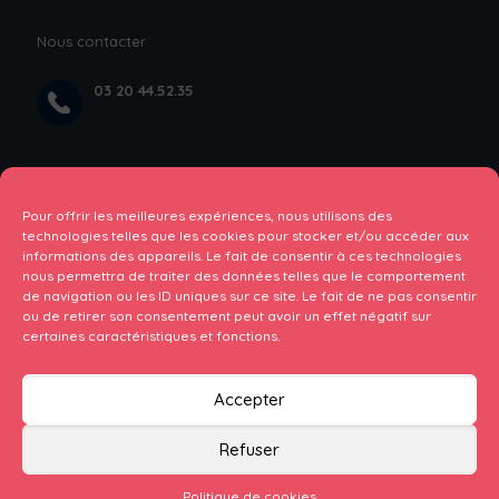
Nous contacter
03 20 44.52.35
rez de chaussée du bâtiment Paul BOULANGER ,
Rue Professeur Jules Leclerc, 59000 Lille, près
Pour offrir les meilleures expériences, nous utilisons des
de l’hopital Calmette
technologies telles que les cookies pour stocker et/ou accéder aux
Formulaire de contact
informations des appareils. Le fait de consentir à ces technologies
nous permettra de traiter des données telles que le comportement
de navigation ou les ID uniques sur ce site. Le fait de ne pas consentir
ou de retirer son consentement peut avoir un effet négatif sur
certaines caractéristiques et fonctions.
Accepter
Refuser
© 2025 Service Communication CHU LILLE |
Mentions légales
& RGPD
Politique de cookies