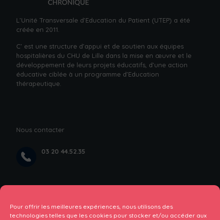
L’Unité Transversale d’Education du Patient (UTEP) a été
créée en 2011.
C’ est une structure d’appui et de soutien aux équipes
hospitalières du CHU de Lille dans la mise en œuvre et le
développement de leurs projets éducatifs, d’une action
éducative ciblée à un
programme d’Education
thérapeutique.
Nous contacter
03 20 44.52.35
rez de chaussée du bâtiment Paul BOULANGER ,
Rue Professeur Jules Leclerc, 59000 Lille, près
Pour offrir les meilleures expériences, nous utilisons des
de l’hopital Calmette
technologies telles que les cookies pour stocker et/ou accéder aux