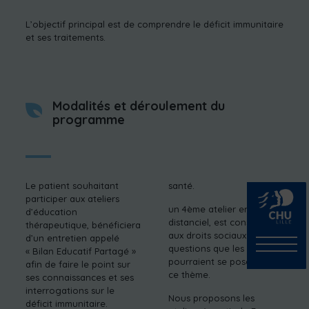
L’objectif principal est de comprendre le déficit immunitaire
et ses traitements.
Modalités et déroulement du
programme
Le patient souhaitant
santé.
participer aux ateliers
un 4ème atelier en
d’éducation
distanciel, est consacré
thérapeutique, bénéficiera
aux droits sociaux et aux
d’un entretien appelé
questions que les parents
« Bilan Educatif Partagé »
pourraient se poser sur
afin de faire le point sur
ce thème.
ses connaissances et ses
interrogations sur le
Nous proposons les
déficit immunitaire.